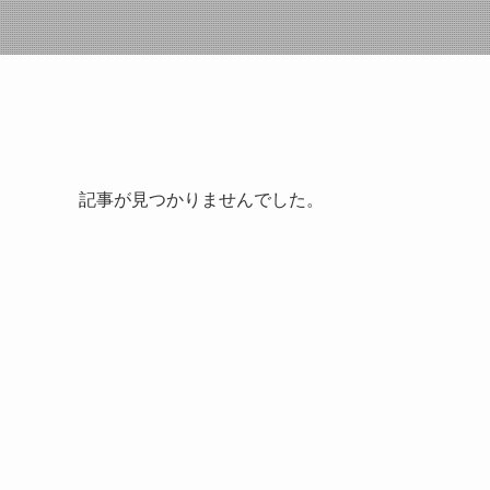
記事が見つかりませんでした。