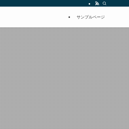
サンプルページ